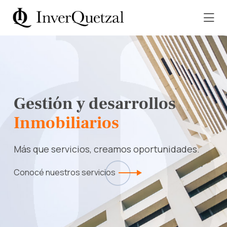
G
e
s
t
i
ó
n
y
d
e
s
a
r
r
o
l
l
o
s
I
n
m
o
b
i
l
i
a
r
i
o
s
M
á
s
q
u
e
s
e
r
v
i
c
i
o
s
,
c
r
e
a
m
o
s
o
p
o
r
t
u
n
i
d
a
d
e
s
.
Conocé nuestros servicios