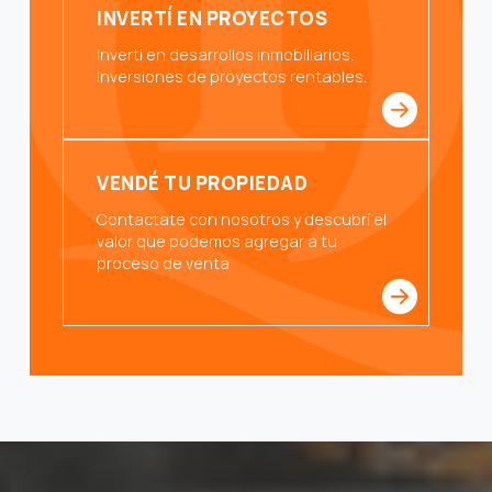
INVERTÍ EN PROYECTOS
Inverti en desarrollos inmobiliarios.
Inversiones de proyectos rentables.
VENDÉ TU PROPIEDAD
Contactate con nosotros y descubrí el
valor que podemos agregar a tu
proceso de venta